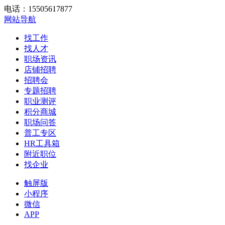
电话：15505617877
网站导航
找工作
找人才
职场资讯
店铺招聘
招聘会
专题招聘
职业测评
积分商城
职场问答
普工专区
HR工具箱
附近职位
找企业
触屏版
小程序
微信
APP