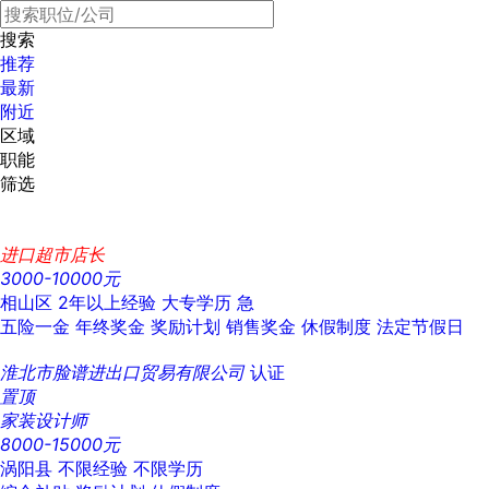
搜索
推荐
最新
附近
区域
职能
筛选
进口超市店长
3000-10000元
相山区
2年以上经验
大专学历
急
五险一金
年终奖金
奖励计划
销售奖金
休假制度
法定节假日
淮北市脸谱进出口贸易有限公司
认证
置顶
家装设计师
8000-15000元
涡阳县
不限经验
不限学历