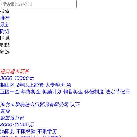
搜索
推荐
最新
附近
区域
职能
筛选
进口超市店长
3000-10000元
相山区
2年以上经验
大专学历
急
五险一金
年终奖金
奖励计划
销售奖金
休假制度
法定节假日
淮北市脸谱进出口贸易有限公司
认证
置顶
家装设计师
8000-15000元
涡阳县
不限经验
不限学历