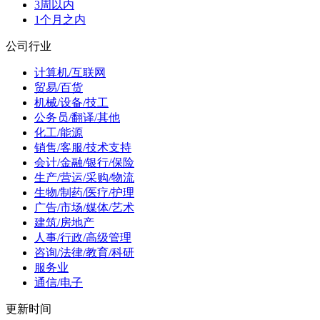
3周以内
1个月之内
公司行业
计算机/互联网
贸易/百货
机械/设备/技工
公务员/翻译/其他
化工/能源
销售/客服/技术支持
会计/金融/银行/保险
生产/营运/采购/物流
生物/制药/医疗/护理
广告/市场/媒体/艺术
建筑/房地产
人事/行政/高级管理
咨询/法律/教育/科研
服务业
通信/电子
更新时间