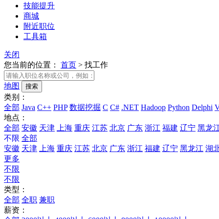
技能提升
商城
附近职位
工具箱
关闭
您当前的位置：
首页
>
找工作
地图
类别：
全部
Java
C++
PHP
数据挖掘
C
C#
.NET
Hadoop
Python
Delphi
地点：
全部
安徽
天津
上海
重庆
江苏
北京
广东
浙江
福建
辽宁
黑龙
不限
全部
安徽
天津
上海
重庆
江苏
北京
广东
浙江
福建
辽宁
黑龙江
湖
更多
不限
不限
类型：
全部
全职
兼职
薪资：