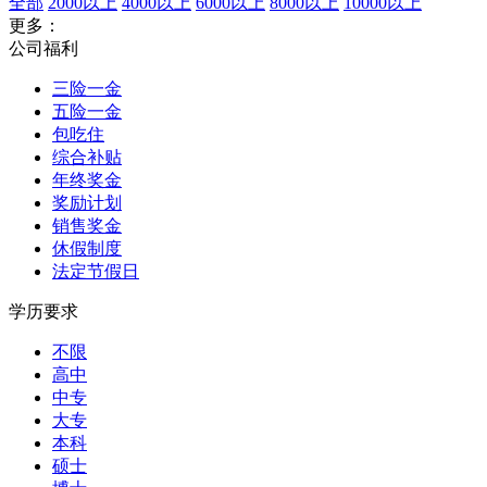
全部
2000以上
4000以上
6000以上
8000以上
10000以上
更多：
公司福利
三险一金
五险一金
包吃住
综合补贴
年终奖金
奖励计划
销售奖金
休假制度
法定节假日
学历要求
不限
高中
中专
大专
本科
硕士