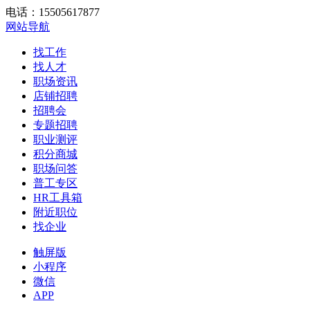
电话：15505617877
网站导航
找工作
找人才
职场资讯
店铺招聘
招聘会
专题招聘
职业测评
积分商城
职场问答
普工专区
HR工具箱
附近职位
找企业
触屏版
小程序
微信
APP