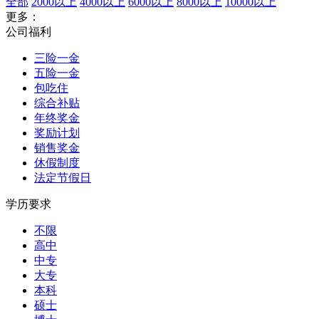
全部
2000以上
4000以上
6000以上
8000以上
10000以上
更多：
公司福利
三险一金
五险一金
包吃住
综合补贴
年终奖金
奖励计划
销售奖金
休假制度
法定节假日
学历要求
不限
高中
中专
大专
本科
硕士