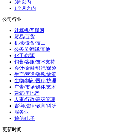
3周以内
1个月之内
公司行业
计算机/互联网
贸易/百货
机械/设备/技工
公务员/翻译/其他
化工/能源
销售/客服/技术支持
会计/金融/银行/保险
生产/营运/采购/物流
生物/制药/医疗/护理
广告/市场/媒体/艺术
建筑/房地产
人事/行政/高级管理
咨询/法律/教育/科研
服务业
通信/电子
更新时间