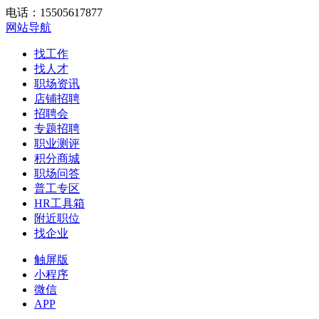
电话：15505617877
网站导航
找工作
找人才
职场资讯
店铺招聘
招聘会
专题招聘
职业测评
积分商城
职场问答
普工专区
HR工具箱
附近职位
找企业
触屏版
小程序
微信
APP