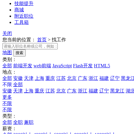
技能提升
商城
附近职位
工具箱
关闭
您当前的位置：
首页
>
找工作
地图
类别：
全部
前端开发
web前端
JavaScript
Flash开发
HTML5
地点：
全部
安徽
天津
上海
重庆
江苏
北京
广东
浙江
福建
辽宁
黑龙
不限
全部
安徽
天津
上海
重庆
江苏
北京
广东
浙江
福建
辽宁
黑龙江
湖
更多
不限
不限
类型：
全部
全职
兼职
薪资：