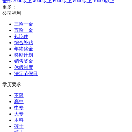
全部
2000以上
4000以上
6000以上
8000以上
10000以上
更多：
公司福利
三险一金
五险一金
包吃住
综合补贴
年终奖金
奖励计划
销售奖金
休假制度
法定节假日
学历要求
不限
高中
中专
大专
本科
硕士