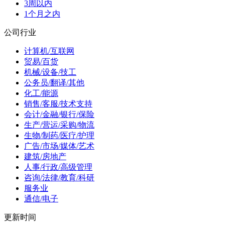
3周以内
1个月之内
公司行业
计算机/互联网
贸易/百货
机械/设备/技工
公务员/翻译/其他
化工/能源
销售/客服/技术支持
会计/金融/银行/保险
生产/营运/采购/物流
生物/制药/医疗/护理
广告/市场/媒体/艺术
建筑/房地产
人事/行政/高级管理
咨询/法律/教育/科研
服务业
通信/电子
更新时间