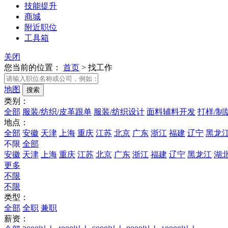
技能提升
商城
附近职位
工具箱
关闭
您当前的位置：
首页
>
找工作
地图
类别：
全部
服装/纺织/皮革跟单
服装/纺织设计
面料辅料开发
打样/制
地点：
全部
安徽
天津
上海
重庆
江苏
北京
广东
浙江
福建
辽宁
黑龙
不限
全部
安徽
天津
上海
重庆
江苏
北京
广东
浙江
福建
辽宁
黑龙江
湖
更多
不限
不限
类型：
全部
全职
兼职
薪资：