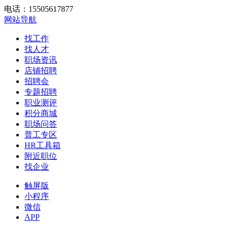
电话：15505617877
网站导航
找工作
找人才
职场资讯
店铺招聘
招聘会
专题招聘
职业测评
积分商城
职场问答
普工专区
HR工具箱
附近职位
找企业
触屏版
小程序
微信
APP