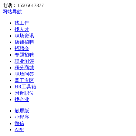
电话：15505617877
网站导航
找工作
找人才
职场资讯
店铺招聘
招聘会
专题招聘
职业测评
积分商城
职场问答
普工专区
HR工具箱
附近职位
找企业
触屏版
小程序
微信
APP