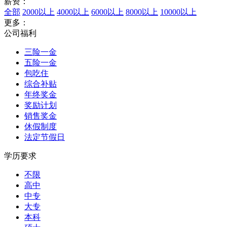
薪资：
全部
2000以上
4000以上
6000以上
8000以上
10000以上
更多：
公司福利
三险一金
五险一金
包吃住
综合补贴
年终奖金
奖励计划
销售奖金
休假制度
法定节假日
学历要求
不限
高中
中专
大专
本科