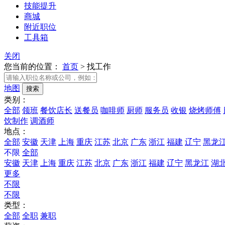
技能提升
商城
附近职位
工具箱
关闭
您当前的位置：
首页
>
找工作
地图
类别：
全部
领班
餐饮店长
送餐员
咖啡师
厨师
服务员
收银
烧烤师傅
饮制作
调酒师
地点：
全部
安徽
天津
上海
重庆
江苏
北京
广东
浙江
福建
辽宁
黑龙
不限
全部
安徽
天津
上海
重庆
江苏
北京
广东
浙江
福建
辽宁
黑龙江
湖
更多
不限
不限
类型：
全部
全职
兼职