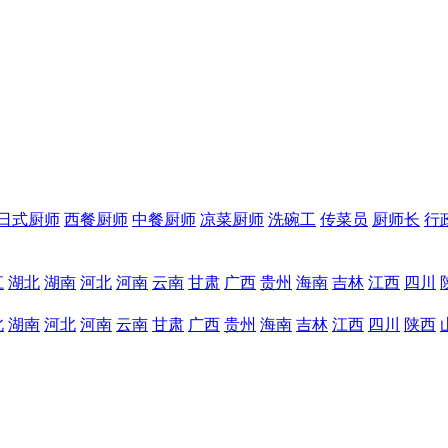
日式厨师
西餐厨师
中餐厨师
凉菜厨师
洗碗工
传菜员
厨师长
行
江
湖北
湖南
河北
河南
云南
甘肃
广西
贵州
海南
吉林
江西
四川
北
湖南
河北
河南
云南
甘肃
广西
贵州
海南
吉林
江西
四川
陕西