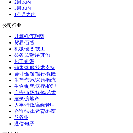
2周以内
3周以内
1个月之内
公司行业
计算机/互联网
贸易/百货
机械/设备/技工
公务员/翻译/其他
化工/能源
销售/客服/技术支持
会计/金融/银行/保险
生产/营运/采购/物流
生物/制药/医疗/护理
广告/市场/媒体/艺术
建筑/房地产
人事/行政/高级管理
咨询/法律/教育/科研
服务业
通信/电子