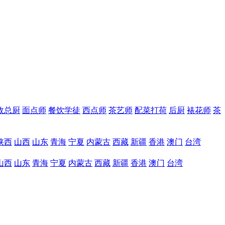
政总厨
面点师
餐饮学徒
西点师
茶艺师
配菜打荷
后厨
裱花师
茶
陕西
山西
山东
青海
宁夏
内蒙古
西藏
新疆
香港
澳门
台湾
山西
山东
青海
宁夏
内蒙古
西藏
新疆
香港
澳门
台湾