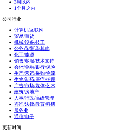
3周以内
1个月之内
公司行业
计算机/互联网
贸易/百货
机械/设备/技工
公务员/翻译/其他
化工/能源
销售/客服/技术支持
会计/金融/银行/保险
生产/营运/采购/物流
生物/制药/医疗/护理
广告/市场/媒体/艺术
建筑/房地产
人事/行政/高级管理
咨询/法律/教育/科研
服务业
通信/电子
更新时间