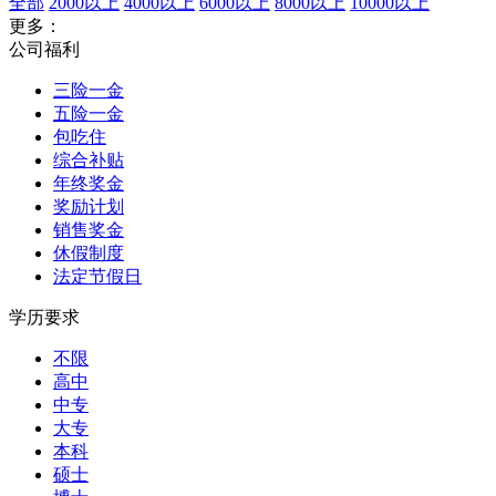
全部
2000以上
4000以上
6000以上
8000以上
10000以上
更多：
公司福利
三险一金
五险一金
包吃住
综合补贴
年终奖金
奖励计划
销售奖金
休假制度
法定节假日
学历要求
不限
高中
中专
大专
本科
硕士