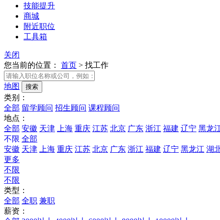
技能提升
商城
附近职位
工具箱
关闭
您当前的位置：
首页
>
找工作
地图
类别：
全部
留学顾问
招生顾问
课程顾问
地点：
全部
安徽
天津
上海
重庆
江苏
北京
广东
浙江
福建
辽宁
黑龙
不限
全部
安徽
天津
上海
重庆
江苏
北京
广东
浙江
福建
辽宁
黑龙江
湖
更多
不限
不限
类型：
全部
全职
兼职
薪资：