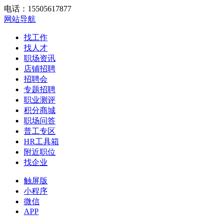
电话：15505617877
网站导航
找工作
找人才
职场资讯
店铺招聘
招聘会
专题招聘
职业测评
积分商城
职场问答
普工专区
HR工具箱
附近职位
找企业
触屏版
小程序
微信
APP