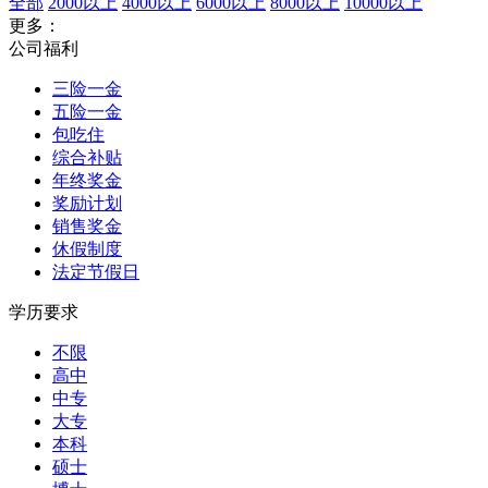
全部
2000以上
4000以上
6000以上
8000以上
10000以上
更多：
公司福利
三险一金
五险一金
包吃住
综合补贴
年终奖金
奖励计划
销售奖金
休假制度
法定节假日
学历要求
不限
高中
中专
大专
本科
硕士