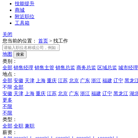
技能提升
商城
附近职位
工具箱
关闭
您当前的位置：
首页
>
找工作
地图
类别：
全部
销售经理
销售主管
销售总监
商务总监
区域总监
城市经理
地点：
全部
安徽
天津
上海
重庆
江苏
北京
广东
浙江
福建
辽宁
黑龙
不限
全部
安徽
天津
上海
重庆
江苏
北京
广东
浙江
福建
辽宁
黑龙江
湖
更多
不限
不限
类型：
全部
全职
兼职
薪资：