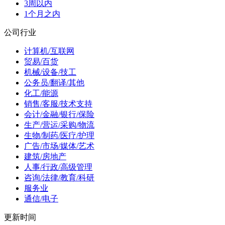
3周以内
1个月之内
公司行业
计算机/互联网
贸易/百货
机械/设备/技工
公务员/翻译/其他
化工/能源
销售/客服/技术支持
会计/金融/银行/保险
生产/营运/采购/物流
生物/制药/医疗/护理
广告/市场/媒体/艺术
建筑/房地产
人事/行政/高级管理
咨询/法律/教育/科研
服务业
通信/电子
更新时间