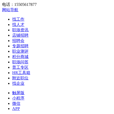
电话：15505617877
网站导航
找工作
找人才
职场资讯
店铺招聘
招聘会
专题招聘
职业测评
积分商城
职场问答
普工专区
HR工具箱
附近职位
找企业
触屏版
小程序
微信
APP