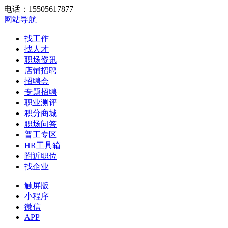
电话：15505617877
网站导航
找工作
找人才
职场资讯
店铺招聘
招聘会
专题招聘
职业测评
积分商城
职场问答
普工专区
HR工具箱
附近职位
找企业
触屏版
小程序
微信
APP