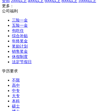
全部
2000以上
4000以上
6000以上
8000以上
10000以上
更多：
公司福利
三险一金
五险一金
包吃住
综合补贴
年终奖金
奖励计划
销售奖金
休假制度
法定节假日
学历要求
不限
高中
中专
大专
本科
硕士