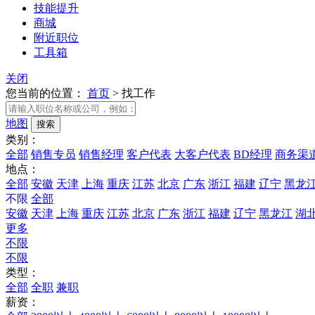
技能提升
商城
附近职位
工具箱
关闭
您当前的位置：
首页
>
找工作
地图
类别：
全部
销售专员
销售经理
客户代表
大客户代表
BD经理
商务渠
地点：
全部
安徽
天津
上海
重庆
江苏
北京
广东
浙江
福建
辽宁
黑龙
不限
全部
安徽
天津
上海
重庆
江苏
北京
广东
浙江
福建
辽宁
黑龙江
湖
更多
不限
不限
类型：
全部
全职
兼职
薪资：