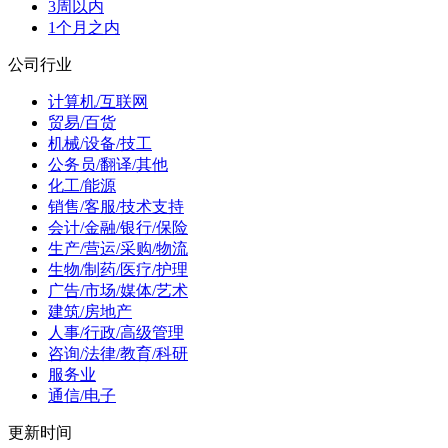
3周以内
1个月之内
公司行业
计算机/互联网
贸易/百货
机械/设备/技工
公务员/翻译/其他
化工/能源
销售/客服/技术支持
会计/金融/银行/保险
生产/营运/采购/物流
生物/制药/医疗/护理
广告/市场/媒体/艺术
建筑/房地产
人事/行政/高级管理
咨询/法律/教育/科研
服务业
通信/电子
更新时间