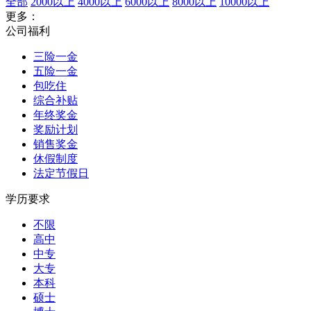
全部
2000以上
4000以上
6000以上
8000以上
10000以上
更多：
公司福利
三险一金
五险一金
包吃住
综合补贴
年终奖金
奖励计划
销售奖金
休假制度
法定节假日
学历要求
不限
高中
中专
大专
本科
硕士