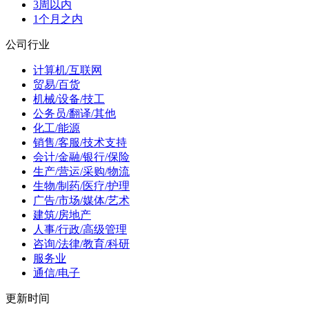
3周以内
1个月之内
公司行业
计算机/互联网
贸易/百货
机械/设备/技工
公务员/翻译/其他
化工/能源
销售/客服/技术支持
会计/金融/银行/保险
生产/营运/采购/物流
生物/制药/医疗/护理
广告/市场/媒体/艺术
建筑/房地产
人事/行政/高级管理
咨询/法律/教育/科研
服务业
通信/电子
更新时间