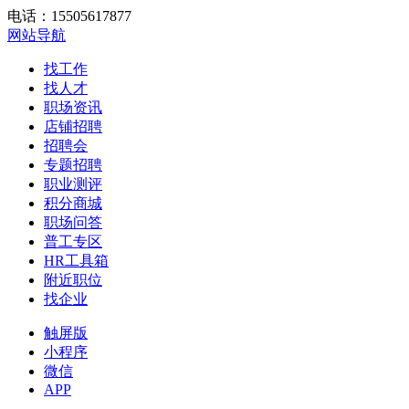
电话：15505617877
网站导航
找工作
找人才
职场资讯
店铺招聘
招聘会
专题招聘
职业测评
积分商城
职场问答
普工专区
HR工具箱
附近职位
找企业
触屏版
小程序
微信
APP