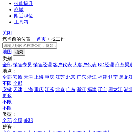
技能提升
商城
附近职位
工具箱
关闭
您当前的位置：
首页
>
找工作
地图
类别：
全部
销售专员
销售经理
客户代表
大客户代表
BD经理
商务渠
地点：
全部
安徽
天津
上海
重庆
江苏
北京
广东
浙江
福建
辽宁
黑龙
不限
全部
安徽
天津
上海
重庆
江苏
北京
广东
浙江
福建
辽宁
黑龙江
湖
更多
不限
不限
类型：
全部
全职
兼职
薪资：