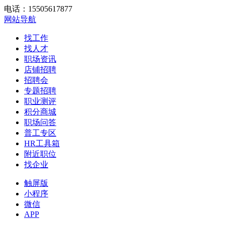
电话：15505617877
网站导航
找工作
找人才
职场资讯
店铺招聘
招聘会
专题招聘
职业测评
积分商城
职场问答
普工专区
HR工具箱
附近职位
找企业
触屏版
小程序
微信
APP