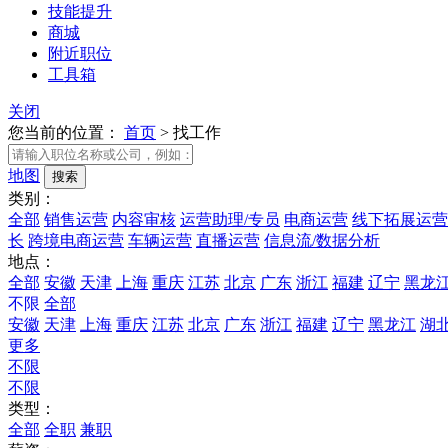
技能提升
商城
附近职位
工具箱
关闭
您当前的位置：
首页
>
找工作
地图
类别：
全部
销售运营
内容审核
运营助理/专员
电商运营
线下拓展运营
长
跨境电商运营
车辆运营
直播运营
信息流/数据分析
地点：
全部
安徽
天津
上海
重庆
江苏
北京
广东
浙江
福建
辽宁
黑龙
不限
全部
安徽
天津
上海
重庆
江苏
北京
广东
浙江
福建
辽宁
黑龙江
湖
更多
不限
不限
类型：
全部
全职
兼职