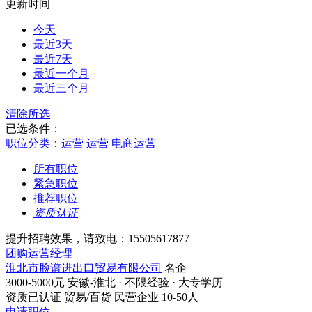
更新时间
今天
最近3天
最近7天
最近一个月
最近三个月
清除所选
已选条件：
职位分类：运营
运营
电商运营
所有职位
紧急职位
推荐职位
资质认证
提升招聘效果，请致电：15505617877
团购运营经理
淮北市脸谱进出口贸易有限公司
名企
3000-5000元
安徽-淮北
· 不限经验
· 大专学历
资质已认证
贸易/百货
民营企业
10-50人
申请职位