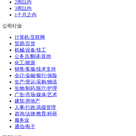
2周以内
3周以内
1个月之内
公司行业
计算机/互联网
贸易/百货
机械/设备/技工
公务员/翻译/其他
化工/能源
销售/客服/技术支持
会计/金融/银行/保险
生产/营运/采购/物流
生物/制药/医疗/护理
广告/市场/媒体/艺术
建筑/房地产
人事/行政/高级管理
咨询/法律/教育/科研
服务业
通信/电子