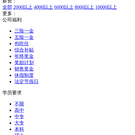
薪资：
全部
2000以上
4000以上
6000以上
8000以上
10000以上
更多：
公司福利
三险一金
五险一金
包吃住
综合补贴
年终奖金
奖励计划
销售奖金
休假制度
法定节假日
学历要求
不限
高中
中专
大专
本科