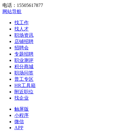
电话：15505617877
网站导航
找工作
找人才
职场资讯
店铺招聘
招聘会
专题招聘
职业测评
积分商城
职场问答
普工专区
HR工具箱
附近职位
找企业
触屏版
小程序
微信
APP