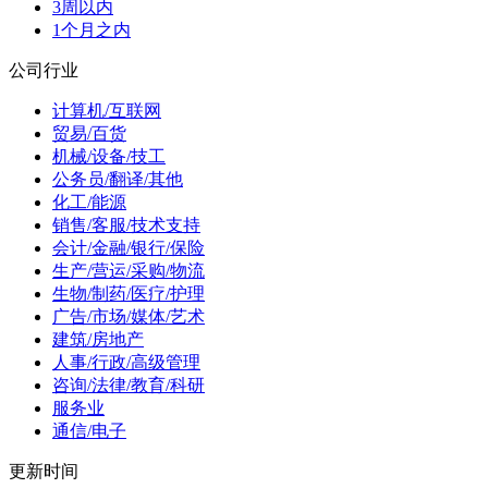
3周以内
1个月之内
公司行业
计算机/互联网
贸易/百货
机械/设备/技工
公务员/翻译/其他
化工/能源
销售/客服/技术支持
会计/金融/银行/保险
生产/营运/采购/物流
生物/制药/医疗/护理
广告/市场/媒体/艺术
建筑/房地产
人事/行政/高级管理
咨询/法律/教育/科研
服务业
通信/电子
更新时间