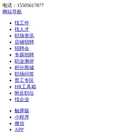
电话：15505617877
网站导航
找工作
找人才
职场资讯
店铺招聘
招聘会
专题招聘
职业测评
积分商城
职场问答
普工专区
HR工具箱
附近职位
找企业
触屏版
小程序
微信
APP