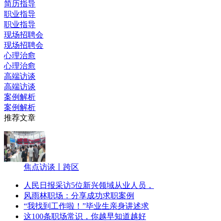
简历指导
职业指导
职业指导
现场招聘会
现场招聘会
心理治愈
心理治愈
高端访谈
高端访谈
案例解析
案例解析
推荐文章
焦点访谈丨跨区
人民日报采访5位新兴领域从业人员，
风雨林职场：分享成功求职案例
“我找到工作啦！”毕业生亲身讲述求
这100条职场常识，你越早知道越好