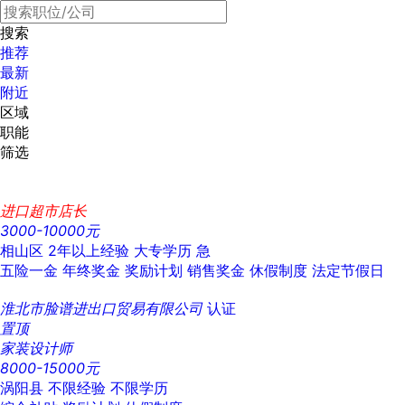
搜索
推荐
最新
附近
区域
职能
筛选
进口超市店长
3000-10000元
相山区
2年以上经验
大专学历
急
五险一金
年终奖金
奖励计划
销售奖金
休假制度
法定节假日
淮北市脸谱进出口贸易有限公司
认证
置顶
家装设计师
8000-15000元
涡阳县
不限经验
不限学历