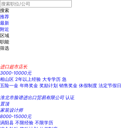
搜索
推荐
最新
附近
区域
职能
筛选
进口超市店长
3000-10000元
相山区
2年以上经验
大专学历
急
五险一金
年终奖金
奖励计划
销售奖金
休假制度
法定节假日
淮北市脸谱进出口贸易有限公司
认证
置顶
家装设计师
8000-15000元
涡阳县
不限经验
不限学历