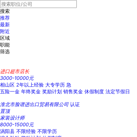
搜索
推荐
最新
附近
区域
职能
筛选
进口超市店长
3000-10000元
相山区
2年以上经验
大专学历
急
五险一金
年终奖金
奖励计划
销售奖金
休假制度
法定节假日
淮北市脸谱进出口贸易有限公司
认证
置顶
家装设计师
8000-15000元
涡阳县
不限经验
不限学历